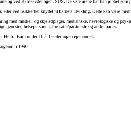
une og ved Barneavdelingen, SUS. De siste årene har han jobbet som pr
ler ved usikkerhet knyttet til barnets utvikling. Dette kan være medfø
ring med muskel- og skjelettplager, medisinske, nevrologiske og psykiat
ige tjenester, helsepersonell, foresatte/pårørende og andre parter.
a Helfo. Barn under 16 år betaler ingen egenandel.
England, i 1996.