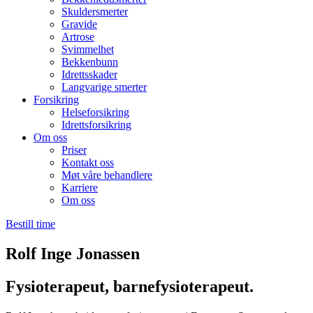
Skuldersmerter
Gravide
Artrose
Svimmelhet
Bekkenbunn
Idrettsskader
Langvarige smerter
Forsikring
Helseforsikring
Idrettsforsikring
Om oss
Priser
Kontakt oss
Møt våre behandlere
Karriere
Om oss
Bestill time
Rolf Inge Jonassen
Fysioterapeut, barnefysioterapeut.