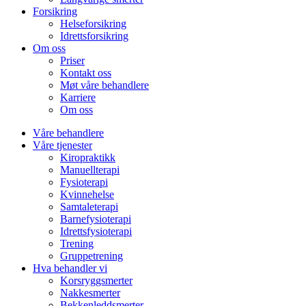
Forsikring
Helseforsikring
Idrettsforsikring
Om oss
Priser
Kontakt oss
Møt våre behandlere
Karriere
Om oss
Våre behandlere
Våre tjenester
Kiropraktikk
Manuellterapi
Fysioterapi
Kvinnehelse
Samtaleterapi
Barnefysioterapi
Idrettsfysioterapi
Trening
Gruppetrening
Hva behandler vi
Korsryggsmerter
Nakkesmerter
Bekkenleddsmerter