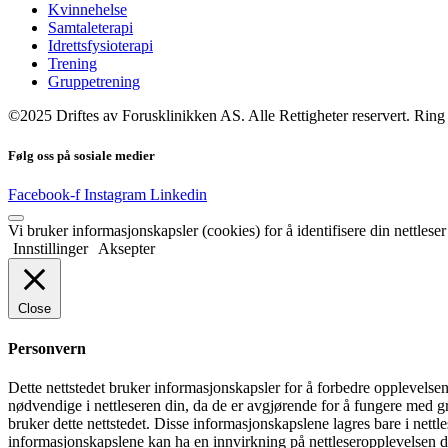
Kvinnehelse
Samtaleterapi
Idrettsfysioterapi
Trening
Gruppetrening
©2025 Driftes av Forusklinikken AS. Alle Rettigheter reservert. Ring
Følg oss på sosiale medier
Facebook-f
Instagram
Linkedin
Vi bruker informasjonskapsler (cookies) for å identifisere din nettleser
Innstillinger
Aksepter
Close
Personvern
Dette nettstedet bruker informasjonskapsler for å forbedre opplevels
nødvendige i nettleseren din, da de er avgjørende for å fungere med g
bruker dette nettstedet. Disse informasjonskapslene lagres bare i nett
informasjonskapslene kan ha en innvirkning på nettleseropplevelsen d