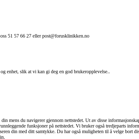
 oss 51 57 66 27 eller post@forusklinikken.no
 og enhet, slik at vi kan gi deg en god brukeropplevelse..
en din mens du navigerer gjennom nettstedet. Ut av disse informasjonsk
runnleggende funksjoner på nettstedet. Vi bruker også tredjeparts info
leseren din med ditt samtykke. Du har også muligheten til å velge bort 
in.