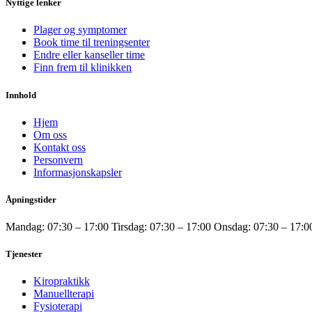
Nyttige lenker
Plager og symptomer
Book time til treningsenter
Endre eller kanseller time
Finn frem til klinikken
Innhold
Hjem
Om oss
Kontakt oss
Personvern
Informasjonskapsler
Åpningstider
Mandag: 07:30 – 17:00 Tirsdag: 07:30 – 17:00 Onsdag: 07:30 – 17:00
Tjenester
Kiropraktikk
Manuellterapi
Fysioterapi