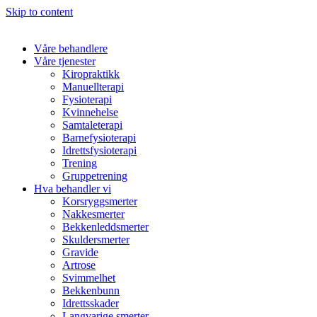
Skip to content
Våre behandlere
Våre tjenester
Kiropraktikk
Manuellterapi
Fysioterapi
Kvinnehelse
Samtaleterapi
Barnefysioterapi
Idrettsfysioterapi
Trening
Gruppetrening
Hva behandler vi
Korsryggsmerter
Nakkesmerter
Bekkenleddsmerter
Skuldersmerter
Gravide
Artrose
Svimmelhet
Bekkenbunn
Idrettsskader
Langvarige smerter