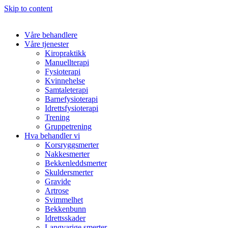
Skip to content
Våre behandlere
Våre tjenester
Kiropraktikk
Manuellterapi
Fysioterapi
Kvinnehelse
Samtaleterapi
Barnefysioterapi
Idrettsfysioterapi
Trening
Gruppetrening
Hva behandler vi
Korsryggsmerter
Nakkesmerter
Bekkenleddsmerter
Skuldersmerter
Gravide
Artrose
Svimmelhet
Bekkenbunn
Idrettsskader
Langvarige smerter