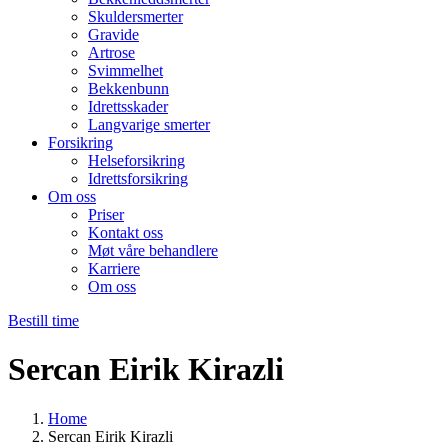
Skuldersmerter
Gravide
Artrose
Svimmelhet
Bekkenbunn
Idrettsskader
Langvarige smerter
Forsikring
Helseforsikring
Idrettsforsikring
Om oss
Priser
Kontakt oss
Møt våre behandlere
Karriere
Om oss
Bestill time
Sercan Eirik Kirazli
Home
Sercan Eirik Kirazli