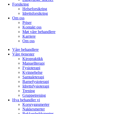
Forsikring
Helseforsikring
Idrettsforsikring
Om oss
Priser
Kontakt oss
Møt våre behandlere
Karriere
Om oss
Våre behandlere
Våre tjenester
Kiropraktikk
Manuellterapi
Fysioterapi
Kvinnehelse
Samtaleterapi
Barnefysioterapi
Idrettsfysioterapi
Trening
Gruppetrening
Hva behandler vi
Korsryggsmerter
Nakkesmerter
Bekkenleddsmerter